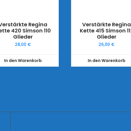
Verstärkte Regina
Verstärkte Regin
ette 420 Simson 110
Kette 415 Simson 11
Glieder
Glieder
28,00
€
26,00
€
In den Warenkorb
In den Warenkorb