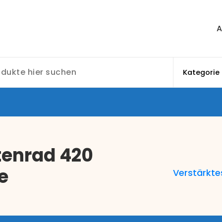
A
tenrad 420
e
Verstärkte