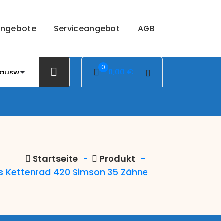
ngebote
Serviceangebot
AGB
0
0,00
€
Startseite
-
Produkt
-
s Kettenrad 420 Simson 35 Zähne