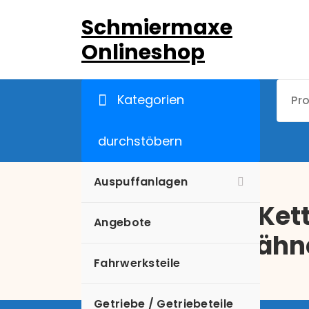
Zum
Schmiermaxe
Inhalt
springen
Onlineshop
Kategorien
durchstöbern
Auspuffanlagen
Verstärktes Ket
Angebote
Simson 35 Zähn
Fahrwerksteile
Getriebe / Getriebeteile