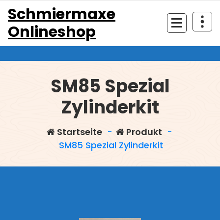
Zum
Schmiermaxe
Inhalt
Onlineshop
springen
SM85 Spezial
Zylinderkit
Startseite
-
Produkt
-
SM85 Spezial Zylinderkit