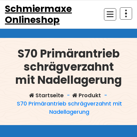
Zum
Schmiermaxe
Inhalt
Onlineshop
springen
S70 Primärantrieb
schrägverzahnt
mit Nadellagerung
Startseite
-
Produkt
-
S70 Primärantrieb schrägverzahnt mit
Nadellagerung