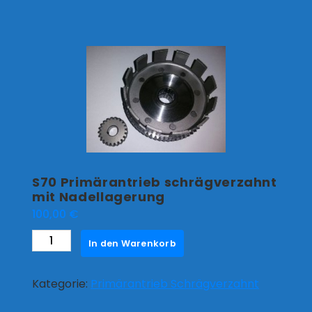
S70 Primärantrieb schrägverzahnt
mit Nadellagerung
100,00
€
S70
In den Warenkorb
Primärantrieb
schrägverzahnt
Kategorie:
Primärantrieb Schrägverzahnt
mit
Nadellagerung