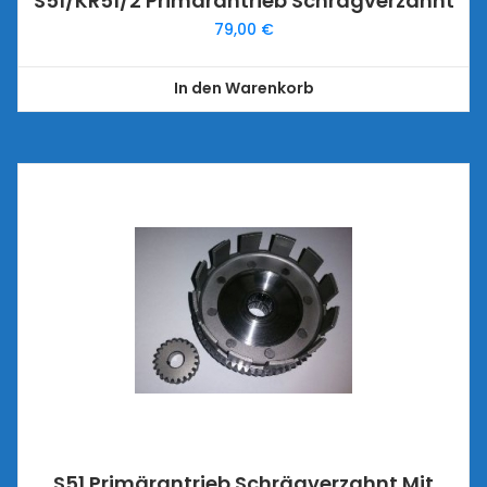
S51/KR51/2 Primärantrieb Schrägverzahnt
79,00
€
In den Warenkorb
S51 Primärantrieb Schrägverzahnt Mit