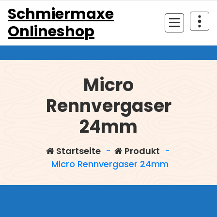
Zum
Schmiermaxe
Inhalt
Onlineshop
springen
Micro
Rennvergaser
24mm
Startseite
-
Produkt
-
Micro Rennvergaser 24mm