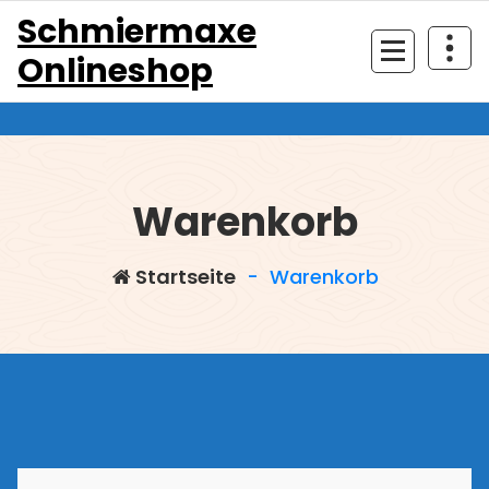
Zum
Schmiermaxe
Inhalt
Onlineshop
springen
Warenkorb
Startseite
-
Warenkorb